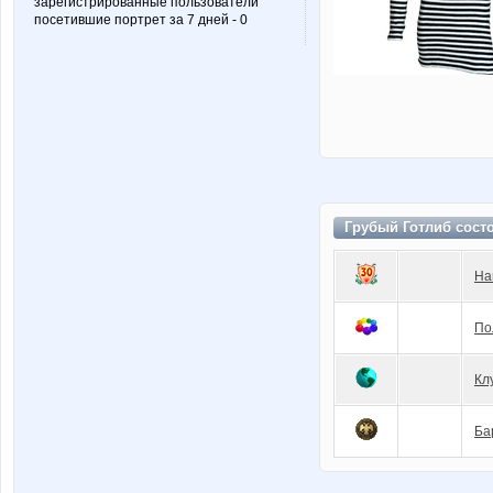
зарегистрированные пользователи
посетившие портрет за 7 дней - 0
Грубый Готлиб сост
На
По
Кл
Ба