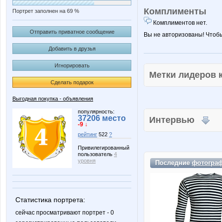
Комплименты
Портрет заполнен на 69 %
Комплиментов нет.
Отправить приватное сообщение
Вы не авторизованы! Чтоб
Добавить в друзья
Игнорировать
Метки лидеров
Сделать подарок
Выгодная покупка - объявления
популярность:
37206 место
Интервью
-9 ↓
рейтинг
522
?
Привилегированный
пользователь
4
уровня
Последние
фотогра
Статистика портрета:
сейчас просматривают портрет - 0