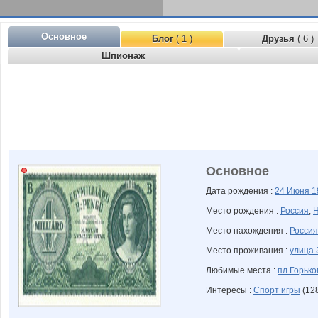
Основное
Блог
( 1 )
Друзья
( 6 )
Шпионаж
Основное
Дата рождения :
24 Июня
1
Место рождения :
Россия
,
Н
Место нахождения :
Россия
Место проживания :
улица 
Любимые места :
пл.Горько
Интересы :
Спорт игры
(12